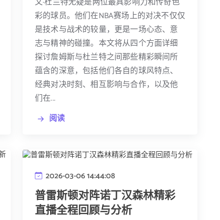
文·杜兰特无疑是两位最具影响力和传奇色
彩的球员。他们在NBA赛场上的对决不仅仅
是技术与战术的较量，更是一场心态、意
志与精神的碰撞。本文将从四个方面详细
探讨詹姆斯与杜兰特之间那些精彩瞬间所
蕴含的深意，包括他们各自的球风特点、
经典对决时刻、相互影响与合作，以及他
们在...
阅读
2026-03-06 14:44:08
普雷斯顿对阵诺丁汉森林精彩
直播全程回顾与分析