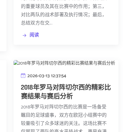
的重要球员及其在比赛中的作用；第三，
对比两队的战术部署及执行情况；最后，
总结双方在交...
阅读
2026-03-13 12:37:54
2018年罗马对阵切尔西的精彩比
赛结果与赛后分析
2018年罗马对阵切尔西的比赛是一场备受
瞩目的足球盛事，双方在欧冠小组赛中的
较量吸引了众多球迷的关注。这场比赛不
仅展现了两队的高水平技战术，更是充满