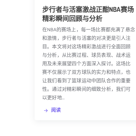
步行者与活塞激战正酣NBA赛场
精彩瞬间回顾与分析
在NBA的赛场上，每一场比赛都充满了悬念
和激情，步行者与活塞的对决更是引人注
目。本文将对这场精彩激战进行全面回顾
与分析，从比赛过程、球员表现、战术运
用及未来展望四个方面深入探讨。这场比
赛不仅展示了双方球队的实力和特点，也
让我们看到了篮球运动中团队合作的重要
性。通过对精彩瞬间的细致分析，我们可
以更好地...
阅读