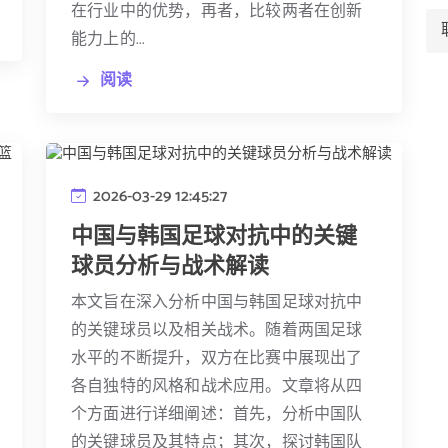
在行业中的优势，再者，比较两者在创新
能力上的...
阅读
2026-03-29 12:45:27
中国与韩国足球对抗中的关键
球员分析与战术解读
本文旨在深入分析中国与韩国足球对抗中
的关键球员以及相关战术。随着两国足球
水平的不断提升，双方在比赛中展现出了
各自独特的风格和战术应用。文章将从四
个方面进行详细阐述：首先，分析中国队
的关键球员及其特点；其次，探讨韩国队