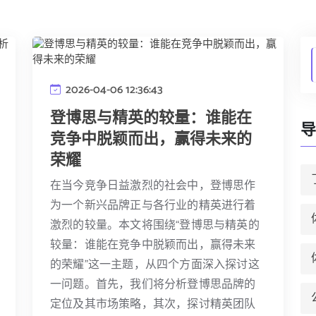
2026-04-06 12:36:43
登博思与精英的较量：谁能在
导
竞争中脱颖而出，赢得未来的
荣耀
在当今竞争日益激烈的社会中，登博思作
为一个新兴品牌正与各行业的精英进行着
激烈的较量。本文将围绕“登博思与精英的
较量：谁能在竞争中脱颖而出，赢得未来
的荣耀”这一主题，从四个方面深入探讨这
一问题。首先，我们将分析登博思品牌的
定位及其市场策略，其次，探讨精英团队