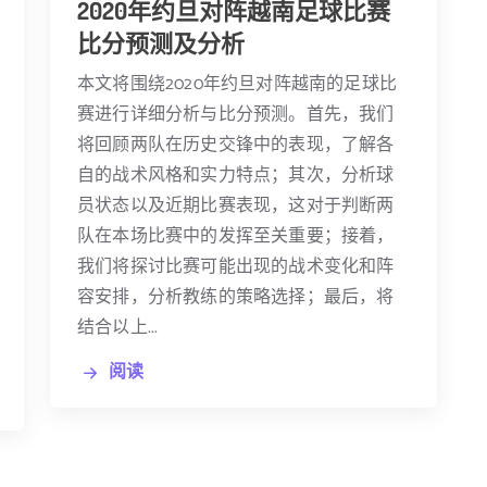
2020年约旦对阵越南足球比赛
比分预测及分析
本文将围绕2020年约旦对阵越南的足球比
赛进行详细分析与比分预测。首先，我们
将回顾两队在历史交锋中的表现，了解各
自的战术风格和实力特点；其次，分析球
员状态以及近期比赛表现，这对于判断两
队在本场比赛中的发挥至关重要；接着，
我们将探讨比赛可能出现的战术变化和阵
容安排，分析教练的策略选择；最后，将
结合以上...
阅读