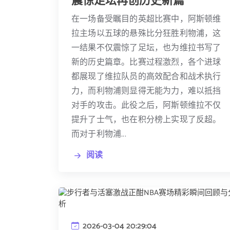
在一场备受瞩目的英超比赛中，阿斯顿维
拉主场以五球的悬殊比分狂胜利物浦，这
一结果不仅震惊了足坛，也为维拉书写了
新的历史篇章。比赛过程激烈，各个进球
都展现了维拉队员的高效配合和战术执行
力，而利物浦则显得无能为力，难以抵挡
对手的攻击。此役之后，阿斯顿维拉不仅
提升了士气，也在积分榜上实现了反超。
而对于利物浦...
阅读
2026-03-04 20:29:04